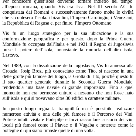
Per conoscere quest’isola dovremo tornare indietro nel tempo,
all’epoca romana, quando Vis era Issa. Nel III secolo AC fu
conquistata dai Romani e successivamente furono molte le civiltà
che si contesero l’isola: i bizantini, l’Impero Carolingio, i Veneziani,
la Repubblica di Ragusa e, per finire, l’Impero Ottomano.
Vis fu un luogo strategico per la sua ubicazione e la sua
conformazione geografica e per questo, dopo la Prima Guerra
Mondiale fu occupata dall’Italia e nel 1921 il Regno di Jugoslavia
prese il potere dell’isola, nonostante la rinuncia dell’altra isola,
Lastovo.
Nel 1989, con la dissoluzione della Jugoslavia, Vis fu annessa alla
Croazia. Josip Broz, più conosciuto come Tito, si nascose in una
delle grotte più famose del luogo, la Grotta di Tito, poiché questo fu
il suo quartier generale durante la Seconda Guerra Mondiale,
rendendola una base navale di grande importanza. Fino a quel
momento non era permesso entrare a nessuno che non fosse nato
sull’isola e qui si trovavano oltre 30 edifici a carattere militare.
In questo luogo regna la tranquillità ma è possibile realizzare
numerose attività e una delle più famose è il Percorso dei Vini.
Potrete infatti visitare Podspilje e farvi raccontare la storia dei vini
locali più famosi come il Plavac o il Vugaba e noterete come le
botteghe di qui siano rimaste quelle di una volta.