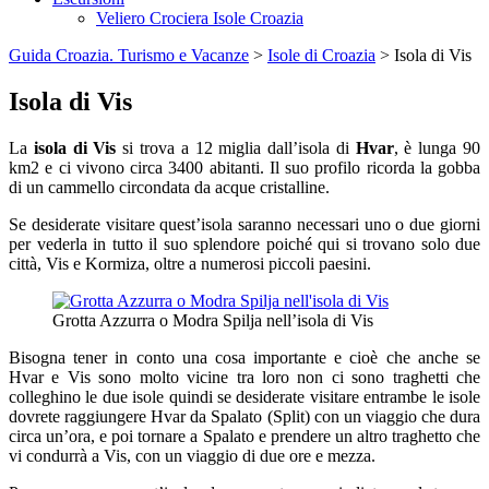
Veliero Crociera Isole Croazia
Guida Croazia. Turismo e Vacanze
>
Isole di Croazia
> Isola di Vis
Isola di Vis
La
isola di Vis
si trova a 12 miglia dall’isola di
Hvar
, è lunga 90
km2 e ci vivono circa 3400 abitanti. Il suo profilo ricorda la gobba
di un cammello circondata da acque cristalline.
Se desiderate visitare quest’isola saranno necessari uno o due giorni
per vederla in tutto il suo splendore poiché qui si trovano solo due
città, Vis e Kormiza, oltre a numerosi piccoli paesini.
Grotta Azzurra o Modra Spilja nell’isola di Vis
Bisogna tener in conto una cosa importante e cioè che anche se
Hvar e Vis sono molto vicine tra loro non ci sono traghetti che
colleghino le due isole quindi se desiderate visitare entrambe le isole
dovrete raggiungere Hvar da Spalato (Split) con un viaggio che dura
circa un’ora, e poi tornare a Spalato e prendere un altro traghetto che
vi condurrà a Vis, con un viaggio di due ore e mezza.