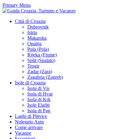
Primary Menu
Città di Croazia
Dubrovnik
Istria
Makarska
Opatija
Pula (Pola)
Rijeka (Fiume)
Split (Spalato)
Trogir
Zadar (Zara)
Zagabria (Zagreb)
Isole di Croazia
Isola di Vis
Isola di Hvar
Isola di Krk
Isole Elafiti
Isola di Pag
Laghi di Plitvice
Noleggio Auto
Come arrivare
Vacanze
Escursioni