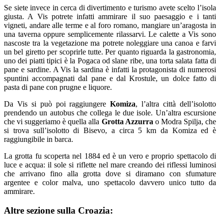
Se siete invece in cerca di divertimento e turismo avete scelto l’isola
giusta. A Vis potrete infatti ammirare il suo paesaggio e i tanti
vigneti, andare alle terme e al foro romano, mangiare un’aragosta in
una taverna oppure semplicemente rilassarvi. Le calette a Vis sono
nascoste tra la vegetazione ma potrete noleggiare una canoa e farvi
un bel giretto per scoprirle tutte. Per quanto riguarda la gastronomia,
uno dei piatti tipici è la Pogaca od slane ribe, una torta salata fatta di
pane e sardine. A Vis la sardina è infatti la protagonista di numerosi
spuntini accompagnati dal pane e dal Krostule, un dolce fatto di
pasta di pane con prugne e liquore.
Da Vis si può poi raggiungere
Komiza
, l’altra città dell’isolotto
prendendo un autobus che collega le due isole. Un’altra escursione
che vi suggeriamo è quella alla
Grotta Azzurra
o Modra Spilja, che
si trova sull’isolotto di Bisevo, a circa 5 km da Komiza ed è
raggiungibile in barca.
La grotta fu scoperta nel 1884 ed è un vero e proprio spettacolo di
luce e acqua: il sole si riflette nel mare creando dei riflessi luminosi
che arrivano fino alla grotta dove si diramano con sfumature
argentee e color malva, uno spettacolo davvero unico tutto da
ammirare.
Altre sezione sulla Croazia: