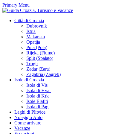
Primary Menu
Città di Croazia
Dubrovnik
Istria
Makarska
Opatija
Pula (Pola)
Rijeka (Fiume)
Split (Spalato)
Trogir
Zadar (Zara)
Zagabria (Zagreb)
Isole di Croazia
Isola di Vis
Isola di Hvar
Isola di Krk
Isole Elafiti
Isola di Pag
Laghi di Plitvice
Noleggio Auto
Come arrivare
Vacanze
Escursioni