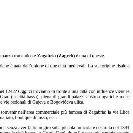
 romanzo romantico e
Zagabria (Zagreb)
è una di queste.
iché è nata dall’unione di due città medievali. La sua origine risale al
nel 1242? Oggi ci troviamo di fronte a una città con influenze viennesi
rad (la città bassa), piena di grandi palazzi austro-ungarici e musei
ie vie pedonali di Gajeva e Bogovióeva ulica.
i souvenir nell’area commerciale più famosa di Zagabria: la via Llica.
uariato, boutique di lusso, ecc.
ria senza aver fatto un giro sulla piccola funicolare costruita nel 1891,
gere la città bassa, lo Gornji Grad, dove il paesaggio cambia aspetto: