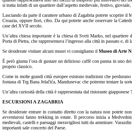
si tratta infatti di un quartiere dall’aspetto medievale, festivo, gioviale,
Lasciando da parte il carattere urbano di Zagabria potrete scoprire il Me
Croazia, oppure fiori, cibo. Da qui potrete anche osservare la Cattedra
case del XVII secolo.
Un’altra chiesa importante è la chiesa di Sveti Marko, nel quartiere
Porta di Pietra, che rappresentava l’ingresso alla città in passato e, di
Se desiderate visitare alcuni musei vi consigliamo il
Museo di Arte N
È però giunta l’ora di gustare un delizioso caffè con panna in uno dei 
proprio classico.
Come in molte grandi città europee esistono tradizioni che perdurano 
fontana di Trg Bana Jelačića, Mandusevac che potremo tentare la sort
Un’altra curiosità della città è rappresentata dal ristorante giapponese 
ESCURSIONI A ZAGABRIA
Se desiderate entrare in contatto diretto con la natura non potete non
avventurosi fanno trekking in estate. Il percorso inizia a Medvedni
medievali, castelli e paesaggi meravigliosi tutti da ammirare. Varazdin f
importanti sale concerto del Paese.