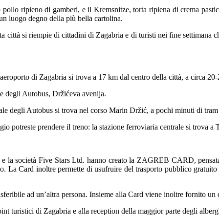
 pollo ripieno di gamberi, e il Kremsnitze, torta ripiena di crema pastic
 un luogo degno della più bella cartolina.
ittà si riempie di cittadini di Zagabria e di turisti nei fine settimana c
eroporto di Zagabria si trova a 17 km dal centro della città, a circa 20-
le degli Autobus, Držićeva avenija.
ntrale degli Autobus si trova nel corso Marin Držić, a pochi minuti di tram
gio potreste prendere il treno: la stazione ferroviaria centrale si trova a 
ia e la società Five Stars Ltd. hanno creato la ZAGREB CARD, pensata p
o. La Card inoltre permette di usufruire del trasporto pubblico gratuito e d
eribile ad un’altra persona. Insieme alla Card viene inoltre fornito un op
oint turistici di Zagabria e alla reception della maggior parte degli alberg