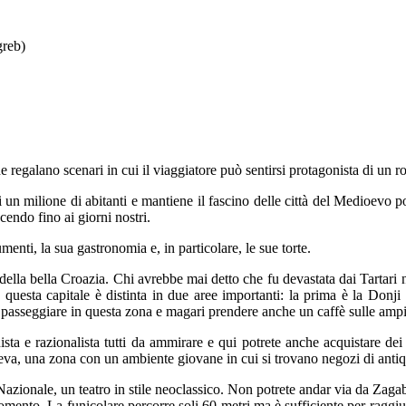
greb)
e regalano scenari in cui il viaggiatore può sentirsi protagonista di un
i un milione di abitanti e mantiene il fascino delle città del Medioevo po
endo fino ai giorni nostri.
enti, la sua gastronomia e, in particolare, le sue torte.
 della bella Croazia. Chi avrebbe mai detto che fu devastata dai Tartari 
esta capitale è distinta in due aree importanti: la prima è la Donji G
passeggiare in questa zona e magari prendere anche un caffè sulle amp
nista e razionalista tutti da ammirare e qui potrete anche acquistare de
iceva, una zona con un ambiente giovane in cui si trovano negozi di antiq
o Nazionale, un teatro in stile neoclassico. Non potrete andar via da Zagab
mento. La funicolare percorre soli 60 metri ma è sufficiente per raggiun