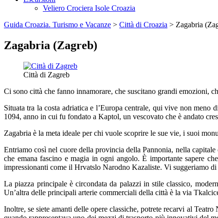
Veliero Crociera Isole Croazia
Guida Croazia. Turismo e Vacanze
>
Città di Croazia
> Zagabria (Za
Zagabria (Zagreb)
Città di Zagreb
Ci sono città che fanno innamorare, che suscitano grandi emozioni, ch
Situata tra la costa adriatica e l’Europa centrale, qui vive non meno d
1094, anno in cui fu fondato a Kaptol, un vescovato che è andato cresc
Zagabria è la meta ideale per chi vuole scoprire le sue vie, i suoi monum
Entriamo così nel cuore della provincia della Pannonia, nella capitale
che emana fascino e magia in ogni angolo. È importante sapere che qu
impressionanti come il Hrvatslo Narodno Kazaliste. Vi suggeriamo di 
La piazza principale è circondata da palazzi in stile classico, moder
Un’altra delle principali arterie commerciali della città è la via Tkalc
Inoltre, se siete amanti delle opere classiche, potrete recarvi al Teatr
quando rappresentava uno dei mezzi di trasporto più innovativi del mo