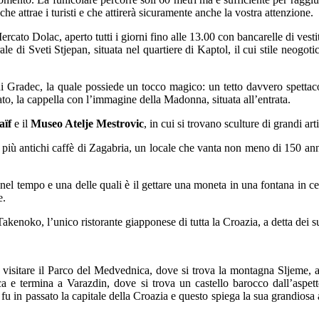
 che attrae i turisti e che attirerà sicuramente anche la vostra attenzione.
rcato Dolac, aperto tutti i giorni fino alle 13.00 con bancarelle di vestit
le di Sveti Stjepan, situata nel quartiere di Kaptol, il cui stile neogot
 di Gradec, la quale possiede un tocco magico: un tetto davvero spettac
 lato, la cappella con l’immagine della Madonna, situata all’entrata.
aïf
e il
Museo Atelje Mestrovic
, in cui si trovano sculture di grandi arti
più antichi caffè di Zagabria, un locale che vanta non meno di 150 anni d
nel tempo e una delle quali è il gettare una moneta in una fontana in c
e.
Takenoko, l’unico ristorante giapponese di tutta la Croazia, a detta dei su
 visitare il Parco del Medvednica, dove si trova la montagna Sljeme, alt
ca e termina a Varazdin, dove si trova un castello barocco dall’aspett
u in passato la capitale della Croazia e questo spiega la sua grandiosa ar