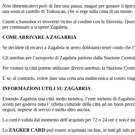
Non dimenticatevi però di fare una pausa, magari per gustare il tipico
una sosta al castello di Trakoscan, che si erge sulla cima di un monte,
Giunti a Samobor vi troverete vicino al confine con la Slovenia. Questa c
per continuare a scoprire Zagabria.
COME ARRIVARE A ZAGABRIA
Se decidete di recarvi a Zagabria in aereo dobbiamo tener conto che l’a
Gli autobus per l’aeroporto di Zagabria partono dalla Stazione Centra
Per visitare la città potrete utilizzare diversi autobus: la Stazione Ce
E se, al contrario, volete dare una certa aria malinconica al vostro viag
INFORMAZIONI UTILI SU ZAGABRIA
Essendo Zagabria una città molto turistica, l’ente turismo di Zagabr
sconti per godersi tutta l’ offerta culturale della città ad un buon prezz
negozi, imprese di servizi e molto altro ancora.
La card è valida dal momento dell’acquisto per 72 o 24 ore e non è trasf
La
ZAGREB CARD
può essere acquistata on-line, in tutti gli info p