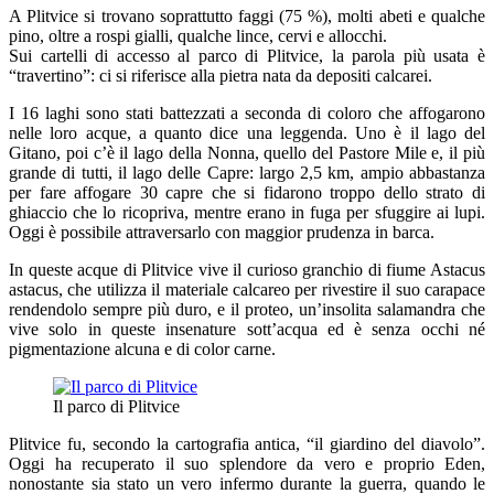
A Plitvice si trovano soprattutto faggi (75 %), molti abeti e qualche
pino, oltre a rospi gialli, qualche lince, cervi e allocchi.
Sui cartelli di accesso al parco di Plitvice, la parola più usata è
“travertino”: ci si riferisce alla pietra nata da depositi calcarei.
I 16 laghi sono stati battezzati a seconda di coloro che affogarono
nelle loro acque, a quanto dice una leggenda. Uno è il lago del
Gitano, poi c’è il lago della Nonna, quello del Pastore Mile e, il più
grande di tutti, il lago delle Capre: largo 2,5 km, ampio abbastanza
per fare affogare 30 capre che si fidarono troppo dello strato di
ghiaccio che lo ricopriva, mentre erano in fuga per sfuggire ai lupi.
Oggi è possibile attraversarlo con maggior prudenza in barca.
In queste acque di Plitvice vive il curioso granchio di fiume Astacus
astacus, che utilizza il materiale calcareo per rivestire il suo carapace
rendendolo sempre più duro, e il proteo, un’insolita salamandra che
vive solo in queste insenature sott’acqua ed è senza occhi né
pigmentazione alcuna e di color carne.
Il parco di Plitvice
Plitvice fu, secondo la cartografia antica, “il giardino del diavolo”.
Oggi ha recuperato il suo splendore da vero e proprio Eden,
nonostante sia stato un vero infermo durante la guerra, quando le