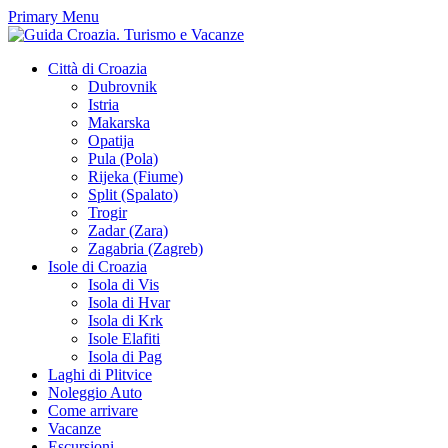
Primary Menu
Città di Croazia
Dubrovnik
Istria
Makarska
Opatija
Pula (Pola)
Rijeka (Fiume)
Split (Spalato)
Trogir
Zadar (Zara)
Zagabria (Zagreb)
Isole di Croazia
Isola di Vis
Isola di Hvar
Isola di Krk
Isole Elafiti
Isola di Pag
Laghi di Plitvice
Noleggio Auto
Come arrivare
Vacanze
Escursioni