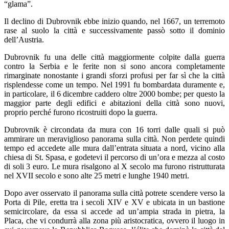
“glama”.
Il declino di Dubrovnik ebbe inizio quando, nel 1667, un terremoto
rase al suolo la città e successivamente passò sotto il dominio
dell’Austria.
Dubrovnik fu una delle città maggiormente colpite dalla guerra
contro la Serbia e le ferite non si sono ancora completamente
rimarginate nonostante i grandi sforzi profusi per far sì che la città
risplendesse come un tempo. Nel 1991 fu bombardata duramente e,
in particolare, il 6 dicembre caddero oltre 2000 bombe; per questo la
maggior parte degli edifici e abitazioni della città sono nuovi,
proprio perché furono ricostruiti dopo la guerra.
Dubrovnik è circondata da mura con 16 torri dalle quali si può
ammirare un meraviglioso panorama sulla città. Non perdete quindi
tempo ed accedete alle mura dall’entrata situata a nord, vicino alla
chiesa di St. Spasa, e godetevi il percorso di un’ora e mezza al costo
di soli 3 euro. Le mura risalgono al X secolo ma furono ristrutturata
nel XVII secolo e sono alte 25 metri e lunghe 1940 metri.
Dopo aver osservato il panorama sulla città potrete scendere verso la
Porta di Pile, eretta tra i secoli XIV e XV e ubicata in un bastione
semicircolare, da essa si accede ad un’ampia strada in pietra, la
Placa, che vi condurrà alla zona più aristocratica, ovvero il luogo in