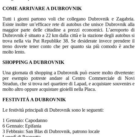
COME ARRIVARE A DUBROVNIK
Tutti i giorni partono voli che collegano Dubrovnik e Zagabria.
Esiste inoltre un’efficace rete di autobus che unisce Dubrovnik alla
maggior parte delle cittadine a prezzi economici. L’aeroporto di
Dubrovnik è situato a 22 km dalla città e la stazione degli autobus si
trova nella via Put Republike 38. Se desiderate invece prendere il
treno dovete tener conto che per quanto sia più comodo è anche
molto lento.
SHOPPING A DUBROVNIK
Una giornata di shopping a Dubrovnik può essere molto divertente:
per esempio potreste andare al Centro Commerciale di Novi
Stradun, che si trova nel quartiere di Lapad, e acquistare souvenirs e
molto altro oppure acquistare gioielli nella Placa.
FESTIVITÁ A DUBROVNIK
Le festività principali di Dubrovnik sono le seguenti:
1 Gennaio: Capodanno
6 Gennaio: Epifania
3 Febbraio: San Blas di Dubrovnik, patrono locale
Lunedì di Pasquetta