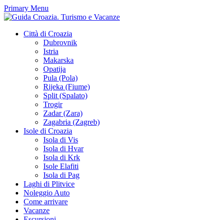
Primary Menu
Città di Croazia
Dubrovnik
Istria
Makarska
Opatija
Pula (Pola)
Rijeka (Fiume)
Split (Spalato)
Trogir
Zadar (Zara)
Zagabria (Zagreb)
Isole di Croazia
Isola di Vis
Isola di Hvar
Isola di Krk
Isole Elafiti
Isola di Pag
Laghi di Plitvice
Noleggio Auto
Come arrivare
Vacanze
Escursioni