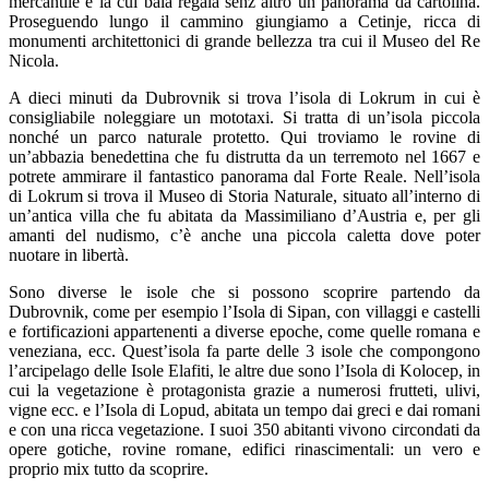
mercantile e la cui baia regala senz’altro un panorama da cartolina.
Proseguendo lungo il cammino giungiamo a Cetinje, ricca di
monumenti architettonici di grande bellezza tra cui il Museo del Re
Nicola.
A dieci minuti da Dubrovnik si trova l’isola di Lokrum in cui è
consigliabile noleggiare un mototaxi. Si tratta di un’isola piccola
nonché un parco naturale protetto. Qui troviamo le rovine di
un’abbazia benedettina che fu distrutta da un terremoto nel 1667 e
potrete ammirare il fantastico panorama dal Forte Reale. Nell’isola
di Lokrum si trova il Museo di Storia Naturale, situato all’interno di
un’antica villa che fu abitata da Massimiliano d’Austria e, per gli
amanti del nudismo, c’è anche una piccola caletta dove poter
nuotare in libertà.
Sono diverse le isole che si possono scoprire partendo da
Dubrovnik, come per esempio l’Isola di Sipan, con villaggi e castelli
e fortificazioni appartenenti a diverse epoche, come quelle romana e
veneziana, ecc. Quest’isola fa parte delle 3 isole che compongono
l’arcipelago delle Isole Elafiti, le altre due sono l’Isola di Kolocep, in
cui la vegetazione è protagonista grazie a numerosi frutteti, ulivi,
vigne ecc. e l’Isola di Lopud, abitata un tempo dai greci e dai romani
e con una ricca vegetazione. I suoi 350 abitanti vivono circondati da
opere gotiche, rovine romane, edifici rinascimentali: un vero e
proprio mix tutto da scoprire.