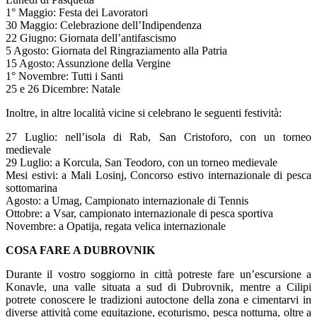
1° Maggio: Festa dei Lavoratori
30 Maggio: Celebrazione dell’Indipendenza
22 Giugno: Giornata dell’antifascismo
5 Agosto: Giornata del Ringraziamento alla Patria
15 Agosto: Assunzione della Vergine
1° Novembre: Tutti i Santi
25 e 26 Dicembre: Natale
Inoltre, in altre località vicine si celebrano le seguenti festività:
27 Luglio: nell’isola di Rab, San Cristoforo, con un torneo
medievale
29 Luglio: a Korcula, San Teodoro, con un torneo medievale
Mesi estivi: a Mali Losinj, Concorso estivo internazionale di pesca
sottomarina
Agosto: a Umag, Campionato internazionale di Tennis
Ottobre: a Vsar, campionato internazionale di pesca sportiva
Novembre: a Opatija, regata velica internazionale
COSA FARE A DUBROVNIK
Durante il vostro soggiorno in città potreste fare un’escursione a
Konavle, una valle situata a sud di Dubrovnik, mentre a Cilipi
potrete conoscere le tradizioni autoctone della zona e cimentarvi in
diverse attività come equitazione, ecoturismo, pesca notturna, oltre a