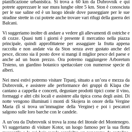
pianificazione urbanistica. Si trova a 60 km da Dubrovnik e qui
potrete apprezzare le sue mura lunghe oltre 5 km. Ston è conosciuta
per le sue saline ed è un luogo ideale dove passeggiare per le sue
stradine strette in cui potrete anche trovare vari rifugi della guerra dei
Balcani.
Vi suggeriamo inoltre di andare a vedere gli allevamenti di ostriche e
di cozze. Quasi tutti i giorni è presente il mercatino nella piazza
principale, quindi approfittatene per assaggiare la frutta appena
raccolta e non andate via da Ston senza aver gustato anche del
pesce, dicono sia il posto dove si mangi il miglior pesce del paese e
anche ad un buon prezzo. Ora potremo raggiungere Arboretum
Trsteno, un giardino botanico spettacolare con numerose specie di
alberi.
Nei mesi estivi potremo visitare Trpanj, situato a un’ora e mezza da
Dubrovnik, e assistere alle performance dei gruppi di Klapa che
cantano a cappella e concerti, degustare prodotti tipici come il vino,
formaggi e altri cibi locali e assistere alla tipica corsa degli asini. Di
notte vengono illuminati i monti di Skojera in onore della Vergine
Maria (lì si trova un’immagine della Vergine) e poi i pescatori
salgono sulle loro barche con le candele.
A un’ora da Dubrovnik si trova la zona del litorale del Montenegro.
Vi suggeriamo di visitare Kotor, un luogo famoso per la sua flotta