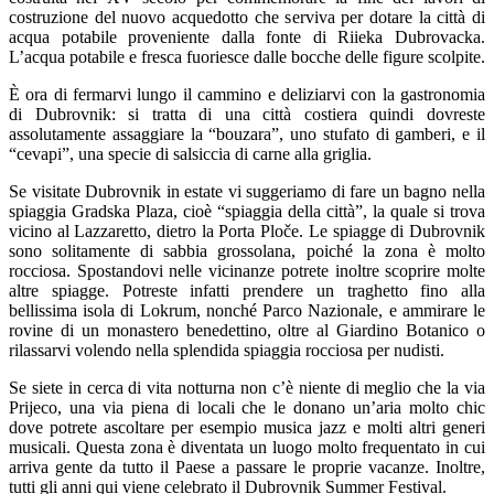
costruzione del nuovo acquedotto che serviva per dotare la città di
acqua potabile proveniente dalla fonte di Riieka Dubrovacka.
L’acqua potabile e fresca fuoriesce dalle bocche delle figure scolpite.
È ora di fermarvi lungo il cammino e deliziarvi con la gastronomia
di Dubrovnik: si tratta di una città costiera quindi dovreste
assolutamente assaggiare la “bouzara”, uno stufato di gamberi, e il
“cevapi”, una specie di salsiccia di carne alla griglia.
Se visitate Dubrovnik in estate vi suggeriamo di fare un bagno nella
spiaggia Gradska Plaza, cioè “spiaggia della città”, la quale si trova
vicino al Lazzaretto, dietro la Porta Ploče. Le spiagge di Dubrovnik
sono solitamente di sabbia grossolana, poiché la zona è molto
rocciosa. Spostandovi nelle vicinanze potrete inoltre scoprire molte
altre spiagge. Potreste infatti prendere un traghetto fino alla
bellissima isola di Lokrum, nonché Parco Nazionale, e ammirare le
rovine di un monastero benedettino, oltre al Giardino Botanico o
rilassarvi volendo nella splendida spiaggia rocciosa per nudisti.
Se siete in cerca di vita notturna non c’è niente di meglio che la via
Prijeco, una via piena di locali che le donano un’aria molto chic
dove potrete ascoltare per esempio musica jazz e molti altri generi
musicali. Questa zona è diventata un luogo molto frequentato in cui
arriva gente da tutto il Paese a passare le proprie vacanze. Inoltre,
tutti gli anni qui viene celebrato il Dubrovnik Summer Festival.