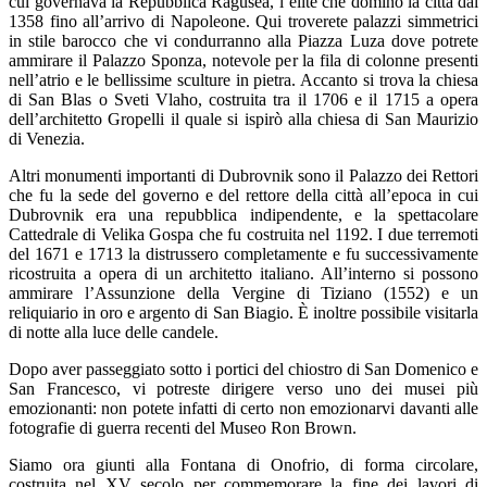
cui governava la Repubblica Ragusea, l’élite che dominò la città dal
1358 fino all’arrivo di Napoleone. Qui troverete palazzi simmetrici
in stile barocco che vi condurranno alla Piazza Luza dove potrete
ammirare il Palazzo Sponza, notevole per la fila di colonne presenti
nell’atrio e le bellissime sculture in pietra. Accanto si trova la chiesa
di San Blas o Sveti Vlaho, costruita tra il 1706 e il 1715 a opera
dell’architetto Gropelli il quale si ispirò alla chiesa di San Maurizio
di Venezia.
Altri monumenti importanti di Dubrovnik sono il Palazzo dei Rettori
che fu la sede del governo e del rettore della città all’epoca in cui
Dubrovnik era una repubblica indipendente, e la spettacolare
Cattedrale di Velika Gospa che fu costruita nel 1192. I due terremoti
del 1671 e 1713 la distrussero completamente e fu successivamente
ricostruita a opera di un architetto italiano. All’interno si possono
ammirare l’Assunzione della Vergine di Tiziano (1552) e un
reliquiario in oro e argento di San Biagio. È inoltre possibile visitarla
di notte alla luce delle candele.
Dopo aver passeggiato sotto i portici del chiostro di San Domenico e
San Francesco, vi potreste dirigere verso uno dei musei più
emozionanti: non potete infatti di certo non emozionarvi davanti alle
fotografie di guerra recenti del Museo Ron Brown.
Siamo ora giunti alla Fontana di Onofrio, di forma circolare,
costruita nel XV secolo per commemorare la fine dei lavori di