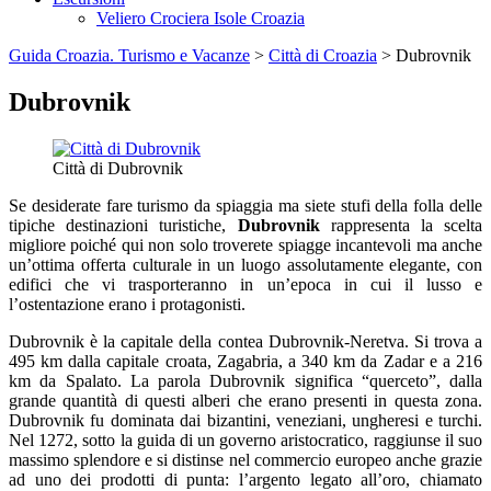
Veliero Crociera Isole Croazia
Guida Croazia. Turismo e Vacanze
>
Città di Croazia
> Dubrovnik
Dubrovnik
Città di Dubrovnik
Se desiderate fare turismo da spiaggia ma siete stufi della folla delle
tipiche destinazioni turistiche,
Dubrovnik
rappresenta la scelta
migliore poiché qui non solo troverete spiagge incantevoli ma anche
un’ottima offerta culturale in un luogo assolutamente elegante, con
edifici che vi trasporteranno in un’epoca in cui il lusso e
l’ostentazione erano i protagonisti.
Dubrovnik è la capitale della contea Dubrovnik-Neretva. Si trova a
495 km dalla capitale croata, Zagabria, a 340 km da Zadar e a 216
km da Spalato. La parola Dubrovnik significa “querceto”, dalla
grande quantità di questi alberi che erano presenti in questa zona.
Dubrovnik fu dominata dai bizantini, veneziani, ungheresi e turchi.
Nel 1272, sotto la guida di un governo aristocratico, raggiunse il suo
massimo splendore e si distinse nel commercio europeo anche grazie
ad uno dei prodotti di punta: l’argento legato all’oro, chiamato