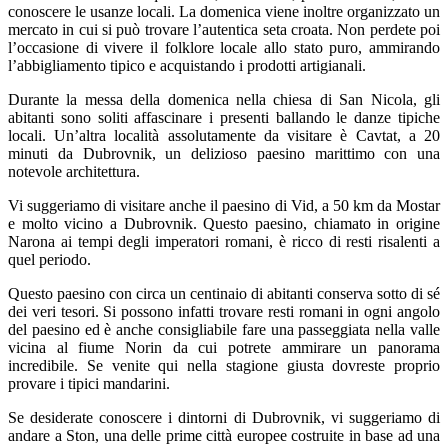
conoscere le usanze locali. La domenica viene inoltre organizzato un
mercato in cui si può trovare l’autentica seta croata. Non perdete poi
l’occasione di vivere il folklore locale allo stato puro, ammirando
l’abbigliamento tipico e acquistando i prodotti artigianali.
Durante la messa della domenica nella chiesa di San Nicola, gli
abitanti sono soliti affascinare i presenti ballando le danze tipiche
locali. Un’altra località assolutamente da visitare è Cavtat, a 20
minuti da Dubrovnik, un delizioso paesino marittimo con una
notevole architettura.
Vi suggeriamo di visitare anche il paesino di Vid, a 50 km da Mostar
e molto vicino a Dubrovnik. Questo paesino, chiamato in origine
Narona ai tempi degli imperatori romani, è ricco di resti risalenti a
quel periodo.
Questo paesino con circa un centinaio di abitanti conserva sotto di sé
dei veri tesori. Si possono infatti trovare resti romani in ogni angolo
del paesino ed è anche consigliabile fare una passeggiata nella valle
vicina al fiume Norin da cui potrete ammirare un panorama
incredibile. Se venite qui nella stagione giusta dovreste proprio
provare i tipici mandarini.
Se desiderate conoscere i dintorni di Dubrovnik, vi suggeriamo di
andare a Ston, una delle prime città europee costruite in base ad una