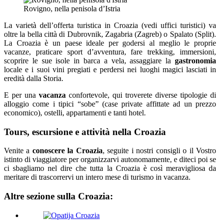
Rovigno, nella penisola d’Istria
La varietà dell’offerta turistica in Croazia (vedi uffici turistici) va
oltre la bella città di Dubrovnik, Zagabria (Zagreb) o Spalato (Split).
La Croazia è un paese ideale per godersi al meglio le proprie
vacanze, praticare sport d’avventura, fare trekking, immersioni,
scoprire le sue isole in barca a vela, assaggiare la
gastronomia
locale e i suoi vini pregiati e perdersi nei luoghi magici lasciati in
eredità dalla Storia.
E per una
vacanza
confortevole, qui troverete diverse tipologie di
alloggio come i tipici “sobe” (case private affittate ad un prezzo
economico), ostelli, appartamenti e tanti hotel.
Tours, escursione e attività nella Croazia
Venite a
conoscere la Croazia
, seguite i nostri consigli o il Vostro
istinto di viaggiatore per organizzarvi autonomamente, e diteci poi se
ci sbagliamo nel dire che tutta la Croazia è così meravigliosa da
meritare di trascorrervi un intero mese di turismo in vacanza.
Altre sezione sulla Croazia: