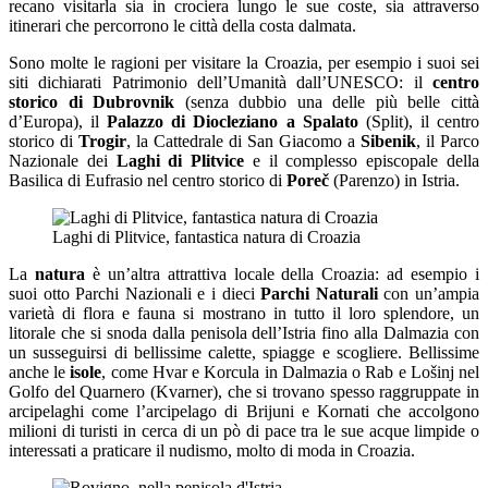
recano visitarla sia in crociera lungo le sue coste, sia attraverso
itinerari che percorrono le città della costa dalmata.
Sono molte le ragioni per visitare la Croazia, per esempio i suoi sei
siti dichiarati Patrimonio dell’Umanità dall’UNESCO: il
centro
storico di Dubrovnik
(senza dubbio una delle più belle città
d’Europa), il
Palazzo di Diocleziano a Spalato
(Split), il centro
storico di
Trogir
, la Cattedrale di San Giacomo a
Sibenik
, il Parco
Nazionale dei
Laghi di Plitvice
e il complesso episcopale della
Basilica di Eufrasio nel centro storico di
Poreč
(Parenzo) in Istria.
Laghi di Plitvice, fantastica natura di Croazia
La
natura
è un’altra attrattiva locale della Croazia: ad esempio i
suoi otto Parchi Nazionali e i dieci
Parchi Naturali
con un’ampia
varietà di flora e fauna si mostrano in tutto il loro splendore, un
litorale che si snoda dalla penisola dell’Istria fino alla Dalmazia con
un susseguirsi di bellissime calette, spiagge e scogliere. Bellissime
anche le
isole
, come Hvar e Korcula in Dalmazia o Rab e Lošinj nel
Golfo del Quarnero (Kvarner), che si trovano spesso raggruppate in
arcipelaghi come l’arcipelago di Brijuni e Kornati che accolgono
milioni di turisti in cerca di un pò di pace tra le sue acque limpide o
interessati a praticare il nudismo, molto di moda in Croazia.