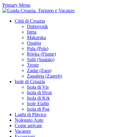
Primary Menu
Città di Croazia
Dubrovnik
Istria
Makarska
Opatija
Pula (Pola)
Rijeka (Fiume)
Split (Spalato)
Trogir
Zadar (Zara)
Zagabria (Zagreb)
Isole di Croazia
Isola di Vis
Isola di Hvar
Isola di Krk
Isole Elafiti
Isola di Pag
Laghi di Plitvice
Noleggio Auto
Come arrivare
Vacanze
Escursioni